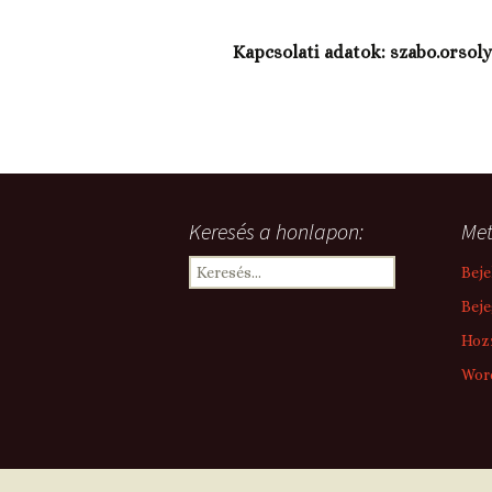
Kapcsolati adatok: szabo.orso
Keresés a honlapon:
Me
Keresés:
Beje
Beje
Hozz
Wor