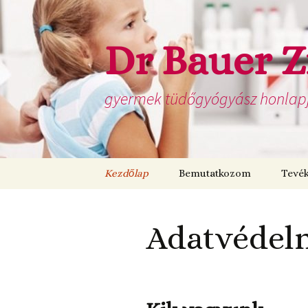
Dr Bauer Z
gyermek tüdőgyógyász honlap
Kilépés
Kezdőlap
Bemutatkozom
Tevé
a
tartalomba
Adatvédelmi
irányelvek
Adatvédelm