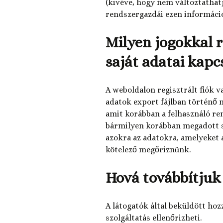
(kivéve, hogy nem változtathatj
rendszergazdái ezen információ
Milyen jogokkal r
saját adatai kapc
A weboldalon regisztrált fiók v
adatok export fájlban történő 
amit korábban a felhasználó re
bármilyen korábban megadott s
azokra az adatokra, amelyeket 
kötelező megőriznünk.
Hová továbbítjuk
A látogatók által beküldött h
szolgáltatás ellenőrizheti.