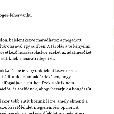
oges-fehervar.hu.
odon, bejelentkezve maradhatsz a megadott
tárolásával egy sütiben. A tárolás a te kényelmi
a következő hozzászóláskor ezeket az adatmezőket
sütiknek a lejárati ideje 1 év.
ókkal és be is vagyunk jelentkezve erre a
et állítunk be, annak érdekében, hogy
elfogadja-e a sütiket. Ezek a sütik nem
ciót, és törlődnek, ahogy bezárjuk a böngészőt.
éskor több sütit hozunk létre, amely elmenti a
szerkesztőfelület megjelenítési opcióit. A
érvényesek, a szerkesztőfelület megjelenítési