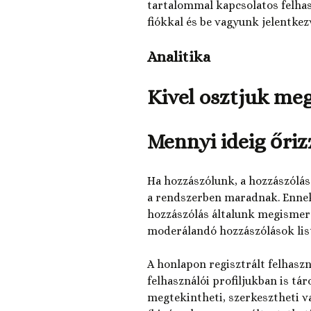
tartalommal kapcsolatos felhas
fiókkal és be vagyunk jelentkezv
Analitika
Kivel osztjuk meg
Mennyi ideig őri
Ha hozzászólunk, a hozzászólá
a rendszerben maradnak. Ennek 
hozzászólás általunk megismertt
moderálandó hozzászólások list
A honlapon regisztrált felhaszn
felhasználói profiljukban is tá
megtekintheti, szerkesztheti v