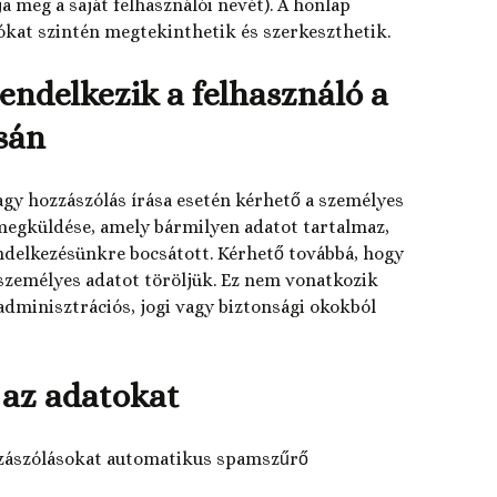
a meg a saját felhasználói nevét). A honlap
kat szintén megtekinthetik és szerkeszthetik.
endelkezik a felhasználó a
sán
agy hozzászólás írása esetén kérhető a személyes
megküldése, amely bármilyen adatot tartalmaz,
ndelkezésünkre bocsátott. Kérhető továbbá, hogy
zemélyes adatot töröljük. Ez nem vonatkozik
adminisztrációs, jogi vagy biztonsági okokból
 az adatokat
ozzászólásokat automatikus spamszűrő