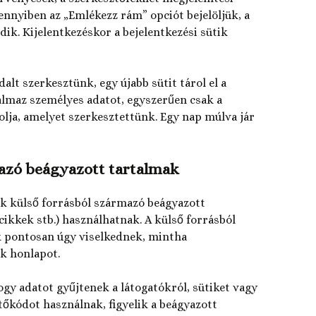
mennyiben az „Emlékezz rám” opciót bejelöljük, a
dik. Kijelentkezéskor a bejelentkezési sütik
lt szerkesztünk, egy újabb sütit tárol el a
almaz személyes adatot, egyszerűen csak a
olja, amelyet szerkesztettünk. Egy nap múlva jár
azó beágyazott tartalmak
k külső forrásból származó beágyazott
 cikkek stb.) használhatnak. A külső forrásból
 pontosan úgy viselkednek, mintha
k honlapot.
gy adatot gyűjtenek a látogatókról, sütiket vagy
őkódot használnak, figyelik a beágyazott