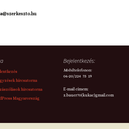
lya@szerkeszto.hu
ta
Bejelentkezés:
Mobiltelefonon:
lentkezés
06-20/224 75 19
gyzések hírcsatorna
E-mail címem:
ászólások hírcsatorna
z.bauer70(kukac)gmail.com
dPress Magyarország