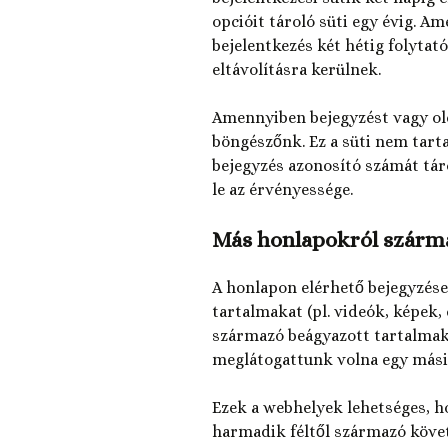
opcióit tároló süti egy évig. A
bejelentkezés két hétig folytató
eltávolításra kerülnek.
Amennyiben bejegyzést vagy olda
böngészőnk. Ez a süti nem tart
bejegyzés azonosító számát tár
le az érvényessége.
Más honlapokról szárm
A honlapon elérhető bejegyzése
tartalmakat (pl. videók, képek,
származó beágyazott tartalmak
meglátogattunk volna egy mási
Ezek a webhelyek lehetséges, ho
harmadik féltől származó követ