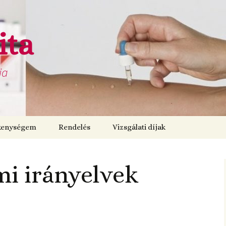
ita
ja
kenységem
Rendelés
Vizsgálati díjak
i irányelvek