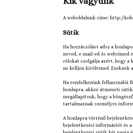
Kik vagyunk
A weboldalunk címe: http://koh
Sütik
Ha hozzászólást adsz a honlap
neved, e-mail-ed és webcímed el
célokat szolgálja azért, hogy 
ne kelljen kitöltened. Ezeknek a 
Ha rendelkezünk felhasználói fi
honlapra, akkor átmeneti sütik
megállapítsuk, hogy a böngésző 
tartalmaznak személyes informá
A honlapra történő bejelentkez
bejelentkezési információt és a 
bejelentkezési sütik két napig 