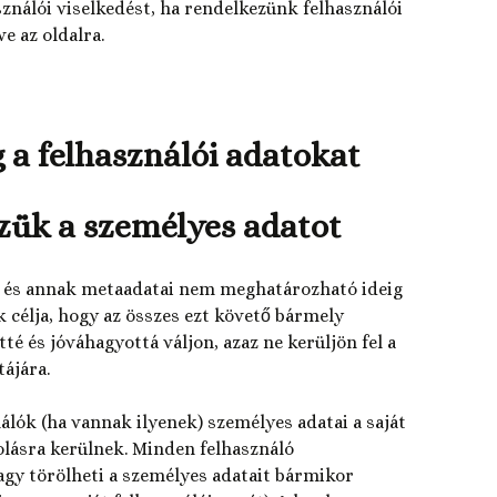
ználói viselkedést, ha rendelkezünk felhasználói
e az oldalra.
 a felhasználói adatokat
zzük a személyes adatot
s és annak metaadatai nem meghatározható ideig
célja, hogy az összes ezt követő bármely
é és jóváhagyottá váljon, azaz ne kerüljön fel a
ájára.
álók (ha vannak ilyenek) személyes adatai a saját
rolásra kerülnek. Minden felhasználó
agy törölheti a személyes adatait bármikor