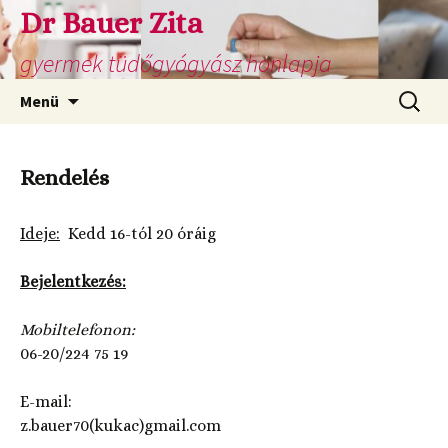
Dr Bauer Zita
gyermek tüdőgyógyász honlapja
Kilépés
Keresés
Menü
a
tartalomba
Rendelés
Ideje:
Kedd 16-tól 20 óráig
Bejelentkezés:
Mobiltelefonon:
06-20/224 75 19
E-mail:
z.bauer70(kukac)gmail.com